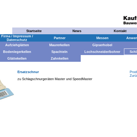
Startseite
News
Kontakt
Firma / Impressum /
Partner
Messen
Anwend
Datenschutz
Aufziehglätten
Maurerkellen
Gipserhobel
Bodenlegerkellen
Spachteln
Lochschneider/bohrer
Schl
Glättekellen
Zahnkellen
Ersatzschnur
Prod
Zurü
zu Schlagschnurgeräten Master und SpeedMaster