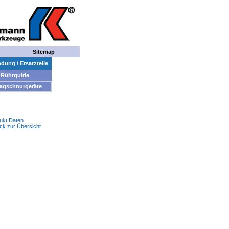
Sitemap
ung / Ersatzteile
Rührquirle
agschnurgeräte
ukt Daten
ck zur Übersicht