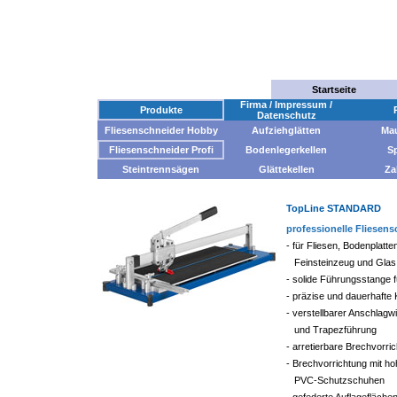
Startseite
Firma / Impressum /
Produkte
Datenschutz
Fliesenschneider Hobby
Aufziehglätten
Mau
Fliesenschneider Profi
Bodenlegerkellen
S
Steintrennsägen
Glättekellen
Za
TopLine STANDARD
professionelle Fliesen
- für Fliesen, Bodenplatt
Feinsteinzeug und Glas
- solide Führungsstange f
- präzise und dauerhafte 
- verstellbarer Anschlagw
und Trapezführung
- arretierbare Brechvorri
- Brechvorrichtung mit ho
PVC-Schutzschuhen