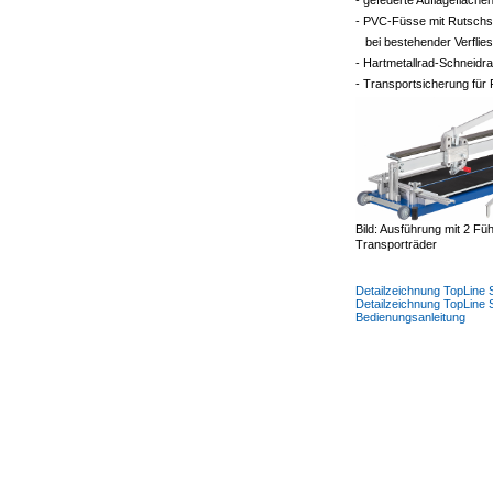
- gefederte Auflagefläche
- PVC-Füsse mit Rutschsi
bei bestehender Verflie
- Hartmetallrad-Schneid
- Transportsicherung für
Bild: Ausführung mit 2 F
Transporträder
Detailzeichnung TopLin
Detailzeichnung TopLin
Bedienungsanleitung