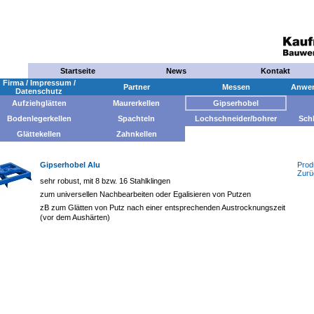
Startseite
News
Kontakt
Firma / Impressum /
Partner
Messen
Anwen
Datenschutz
Aufziehglätten
Maurerkellen
Gipserhobel
Bodenlegerkellen
Spachteln
Lochschneider/bohrer
Sch
Glättekellen
Zahnkellen
Gipserhobel Alu
Prod
Zurü
sehr robust, mit 8 bzw. 16 Stahlklingen
zum universellen Nachbearbeiten oder Egalisieren von Putzen
zB zum Glätten von Putz nach einer entsprechenden Austrocknungszeit
(vor dem Aushärten)