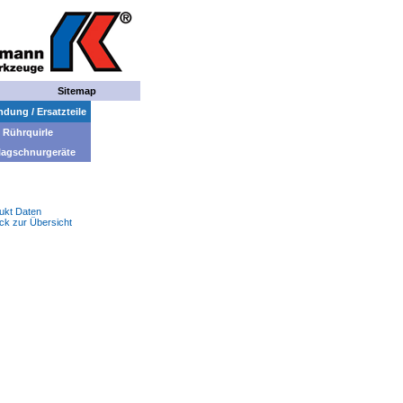
Sitemap
dung / Ersatzteile
Rührquirle
lagschnurgeräte
ukt Daten
ck zur Übersicht